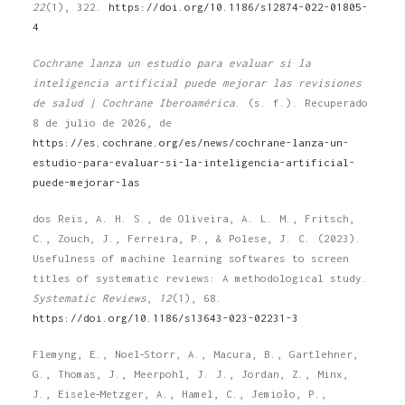
22
(1), 322.
https://doi.org/10.1186/s12874-022-01805-
4
Cochrane lanza un estudio para evaluar si la
inteligencia artificial puede mejorar las revisiones
de salud | Cochrane Iberoamérica
. (s. f.). Recuperado
8 de julio de 2026, de
https://es.cochrane.org/es/news/cochrane-lanza-un-
estudio-para-evaluar-si-la-inteligencia-artificial-
puede-mejorar-las
dos Reis, A. H. S., de Oliveira, A. L. M., Fritsch,
C., Zouch, J., Ferreira, P., & Polese, J. C. (2023).
Usefulness of machine learning softwares to screen
titles of systematic reviews: A methodological study.
Systematic Reviews
,
12
(1), 68.
https://doi.org/10.1186/s13643-023-02231-3
Flemyng, E., Noel‐Storr, A., Macura, B., Gartlehner,
G., Thomas, J., Meerpohl, J. J., Jordan, Z., Minx,
J., Eisele‐Metzger, A., Hamel, C., Jemioło, P.,