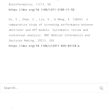
Bioinformatics
,
11
(1), 55.
https://doi.org/10.1186/1471-2105-11-55
Xu, S., Zhao, Z., Liu, X., & Meng, X. (2025). A
comparative study of screening performance between
abstrackr and GPT models: Systematic review and
contextual analysis.
BMC Medical Informatics and
Decision Making
,
25
(1), 293.
https://doi.org/10.1186/s12911-025-03138-w