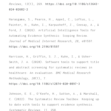
Reviews
,
13
(1), 269.
https://doi.org/10.1186/s13643-
024-02682-2
Harasgama, S., Pearce, H., Appel, C., Loftus, L.,
Painter, H., Kuhn, I., Karpusheff, J., Ceesay, A., &
Ford, J. (2026). Artificial Intelligence Tools for
Automating Evidence Synthesis: Scoping Review.
Journal of Medical Internet Research
,
28
, e81597.
https://doi.org/10.2196/81597
Harrison, H., Griffin, S. J., Kuhn, I., & Usher-
Smith, J. A. (2020). Software tools to support title
and abstract screening for systematic reviews in
healthcare: An evaluation.
BMC Medical Research
Methodology
,
20
(1), 7.
https://doi.org/10.1186/s12874-020-0897-3
Johnson, E. E., O’Keefe, H., Sutton, A., & Marshall,
C. (2022). The Systematic Review Toolbox: Keeping up
to date with tools to support evidence synthesis.
Systematic Reviews
,
11
, 258.