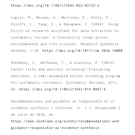
https://doi.org/10.1186/s13643-022-02122-z
Lagisz, M., Mizuno, A., Morrison, K., Pollo, P.,
Ricolfi, L., Yang, Y., & Nakagawa, S. (2026). Using
Elicit AI research assistant for data extraction in
systematic reviews: A feasibility study across
environmental and life sciences.
Research Synthesis
Methods
, 1-18.
https://doi.org/10.1017/rsm.2026.10080
Rathbone, J., Hoffmann, T., & Glasziou, P. (2015).
Faster title and abstract screening? Evaluating
Abstrackr, a semi-automated online screening program
for systematic reviewers.
Systematic Reviews
,
4
(1),
80.
https://doi.org/10.1186/s13643-015-0067-6
Recommendations and guidance on responsible AI in
evidence synthesis | Cochrane
. (s. f.). Recuperado 2
de julio de 2026, de
https://www.cochrane.org/events/recommendations-and-
guidance-responsible-ai-evidence-synthesis