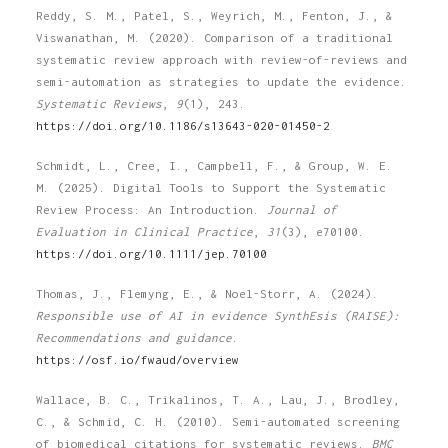
Reddy, S. M., Patel, S., Weyrich, M., Fenton, J., &
Viswanathan, M. (2020). Comparison of a traditional
systematic review approach with review-of-reviews and
semi-automation as strategies to update the evidence.
Systematic Reviews
,
9
(1), 243.
https://doi.org/10.1186/s13643-020-01450-2
Schmidt, L., Cree, I., Campbell, F., & Group, W. E.
M. (2025). Digital Tools to Support the Systematic
Review Process: An Introduction.
Journal of
Evaluation in Clinical Practice
,
31
(3), e70100.
https://doi.org/10.1111/jep.70100
Thomas, J., Flemyng, E., & Noel-Storr, A. (2024).
Responsible use of AI in evidence SynthEsis (RAISE):
Recommendations and guidance
.
https://osf.io/fwaud/overview
Wallace, B. C., Trikalinos, T. A., Lau, J., Brodley,
C., & Schmid, C. H. (2010). Semi-automated screening
of biomedical citations for systematic reviews.
BMC