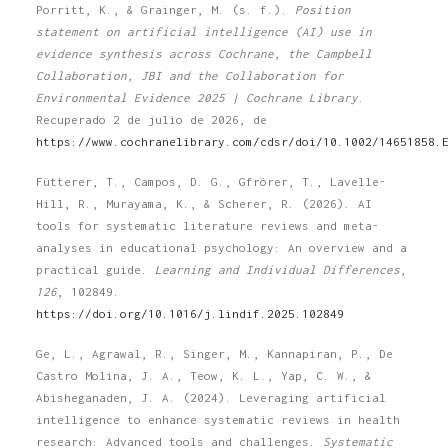
Porritt, K., & Grainger, M. (s. f.).
Position
statement on artificial intelligence (AI) use in
evidence synthesis across Cochrane, the Campbell
Collaboration, JBI and the Collaboration for
Environmental Evidence 2025 | Cochrane Library
.
Recuperado 2 de julio de 2026, de
https://www.cochranelibrary.com/cdsr/doi/10.1002/14651858.
Fütterer, T., Campos, D. G., Gfrörer, T., Lavelle-
Hill, R., Murayama, K., & Scherer, R. (2026). AI
tools for systematic literature reviews and meta-
analyses in educational psychology: An overview and a
practical guide.
Learning and Individual Differences
,
126
, 102849.
https://doi.org/10.1016/j.lindif.2025.102849
Ge, L., Agrawal, R., Singer, M., Kannapiran, P., De
Castro Molina, J. A., Teow, K. L., Yap, C. W., &
Abisheganaden, J. A. (2024). Leveraging artificial
intelligence to enhance systematic reviews in health
research: Advanced tools and challenges.
Systematic