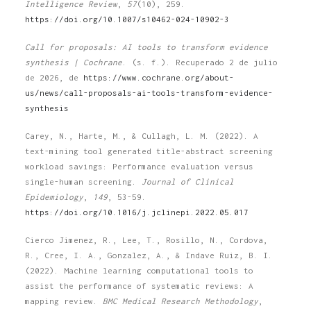
Intelligence Review
,
57
(10), 259.
https://doi.org/10.1007/s10462-024-10902-3
Call for proposals: AI tools to transform evidence
synthesis | Cochrane
. (s. f.). Recuperado 2 de julio
de 2026, de
https://www.cochrane.org/about-
us/news/call-proposals-ai-tools-transform-evidence-
synthesis
Carey, N., Harte, M., & Cullagh, L. M. (2022). A
text-mining tool generated title-abstract screening
workload savings: Performance evaluation versus
single-human screening.
Journal of Clinical
Epidemiology
,
149
, 53-59.
https://doi.org/10.1016/j.jclinepi.2022.05.017
Cierco Jimenez, R., Lee, T., Rosillo, N., Cordova,
R., Cree, I. A., Gonzalez, A., & Indave Ruiz, B. I.
(2022). Machine learning computational tools to
assist the performance of systematic reviews: A
mapping review.
BMC Medical Research Methodology
,